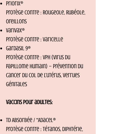
Priorix®
Protège contre : Rougeole, Rubéole,
Oreillons
Varivax®
Protège contre : Varicelle
Gardasil 9®
Protège contre : VPH (virus du
papillome humain) – prévention du
cancer du col de l’utérus, verrues
génitales
Vaccins pour adultes:
td Absorbée / *Adacel®
Protège contre : Tétanos, Diphtérie,