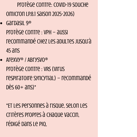
Protège contre: Covid-19 souche
Omicron LP.8.1 saison
2025-2026)
Gardasil 9®
Protège contre : VPH – aussi
recommandé chez les adultes jusqu’à
45 ans
Arexvy® / Abrysvo®
Protège contre : VRS (virus
respiratoire syncytial) – recommandé
dès 60+ ans)*
*Et les personnes à risque, selon les
critères propres à chaque vaccin,
rédigé dans le piq,