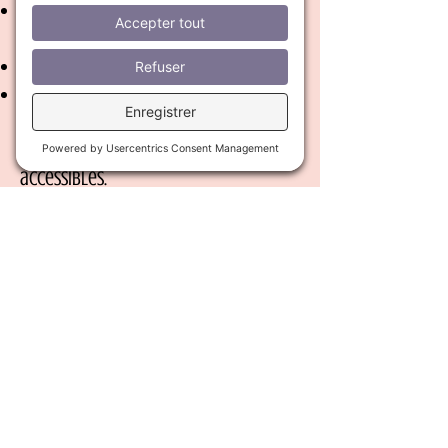
Prolia®, Xolair®, Lupron®, Stelara®,
Ozempic® (SC)
Traitement hormonal (IM ou SC)
Vaccins spécialisés prescrits
Notre mission : rendre vos soins plus
simples, plus humains et plus
accessibles.
Vous n’avez qu’à nous fournir
l’ordonnance médicale et le
médicament requis (ou l’avoir à
portée de main au moment du
rendez-vous).
Retrait d'agrafes et sutures
Vous avez eu une chirurgie ou une
blessure récemment ? Pas envie de