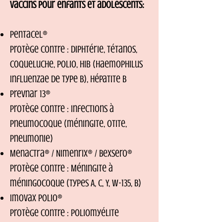
Vaccins pour enfants et adolescents:
Pentacel®
Protège contre : Diphtérie, Tétanos,
Coqueluche, Polio, Hib (Haemophilus
influenzae de type B), Hépatite B
Prevnar 13®
Protège contre : Infections à
pneumocoque (méningite, otite,
pneumonie)
Menactra® / Nimenrix® / Bexsero®
Protège contre : Méningite à
méningocoque (types A, C, Y, W-135, B)
Imovax Polio®
Protège contre : Poliomyélite