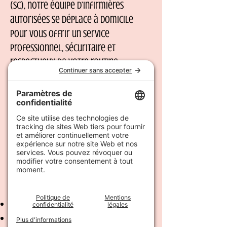
(SC), notre équipe d’infirmières
autorisées se déplace à domicile
pour vous offrir un service
professionnel, sécuritaire et
respectueux de votre routine.
✔️ Infirmières expérimentées et
attentionnées
✔️ Respect du protocole prescrit par
votre médecin
✔️ Surveillance post-injection et
conseils personnalisés
✔️ Service discret et adapté à votre
horaire
Exemples d’injections courantes :
Vitamine B12 (IM)
Méthotrexate (SC)