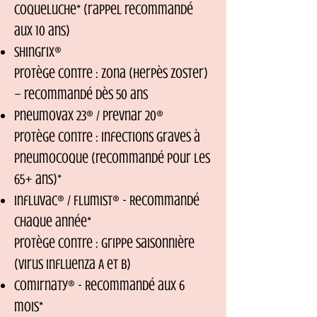
Coqueluche* (rappel recommandé
aux 10 ans)
Shingrix®
Protège contre : Zona (herpès zoster)
– recommandé dès 50 ans
Pneumovax 23® / Prevnar 20®
Protège contre : Infections graves à
pneumocoque (recommandé pour les
65+ ans)*
Influvac® / Flumist® - Recommandé
chaque année*
Protège contre : Grippe saisonnière
(virus influenza A et B)
Comirnaty® - Recommandé aux 6
mois*