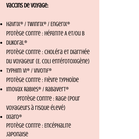
Vaccins de voyage:
Havrix® / Twinrix® / Engerix®
Protège contre : Hépatite A et/ou B
Dukoral®
Protège contre : Choléra et diarrhée
du voyageur (E. coli entérotoxigène)
Typhim Vi® / Vivotif®
Protège contre : Fièvre typhoïde
Imovax Rabies® / Rabavert®
Protège contre : Rage (pour
voyageurs à risque élevé)
Ixiaro®
Protège contre : Encéphalite
japonaise