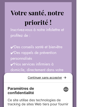
Votre santé, notre 
priorité !
Inscrivez-vous à notre infolettre et 
profitez de :
✔️Des conseils santé et bien-être
✔️Des rappels de prévention 
personnalisés
✔️Nos services infirmiers à 
domicile, directement dans votre 
boîte mail
Email
*
Je m’inscris!