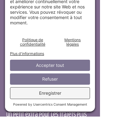
Je veux m'abonner à 
l'infolettre.
Lun - Jeu : 6H00 - 14H00
Vend : 6h00 - 12h00
​​Sam​ - Dim : Fermé
Des frais de déplacement de 1$/km
s’appliquent au-delà d’un rayon de 25
km à partir du centre-ville de Québec
ou de Lévis. On vient avec plaisir
jusqu’à vous et on ajuste simplement
un petit extra pour les trajets plus
longs.